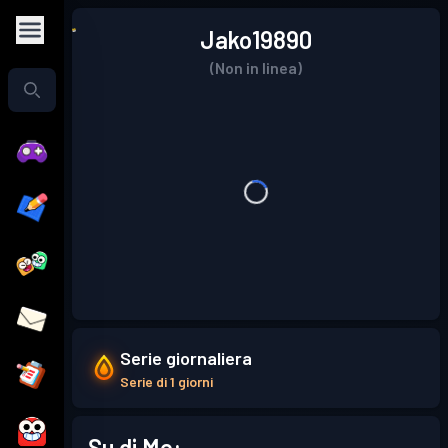
Jako19890
(Non in linea)
Serie giornaliera
Serie di 1 giorni
Su di Me: