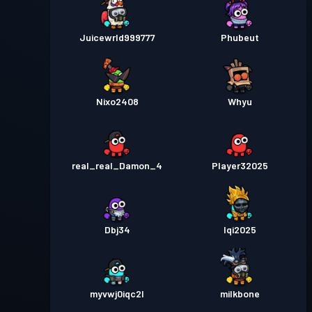
Juicewrld999777
Phubeut
Nixo2408
Whyu
real_real_Damon_4
Player32025
Dbj34
Iqi2025
myvwj0iqc2l
milkbone