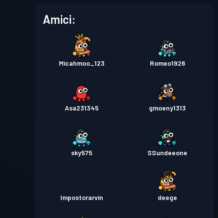
Amici:
Micahmoo_123
Romeo1926
Asa231345
gmoeny1313
sky575
SSundeeone
Impostorarvin
deege