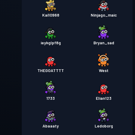
Kai10968
Ninjago_maic
ieykglpf8g
Bryan_sad
THEGOATTTT
West
1733
Elian123
Abaaaty
Ledoborg