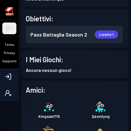
Obiettivi:
IT
Pass Battaglia
Season 2
Livello 1
Terms
Privacy
I Miei Giochi:
Supporto
Ancora nessun gioco!
Amici:
Kingsiah715
Qzxmlyog