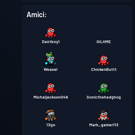
Amici:
Deirtboy1
GILHME
Weasel
ChickenButtt
Michaljackson046
Sonicthehedghog
13go
Mark_gamer113