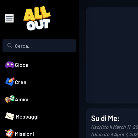
Gioca
Crea
Amici
Messaggi
Su di Me:
(Iscritto il March 11, 2
Missioni
(Giocato il April 7, 202