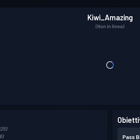
Kiwi_Amazing
(Non in linea)
Obietti
025)
6)
Pass B