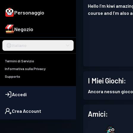
Hello I’m kiwi amazing
Personaggio
course and I’m also a
Negozio
Italiano
Termini di Servizio
Informativa sulla Privacy
Supporto
I Miei Giochi:
Ancora nessun gioco
Accedi
Crea Account
Amici: