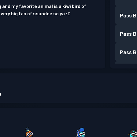
 and my favorite animal is a kiwi bird of
 very big fan of ssundee so ya :D
Pass B
Pass B
Pass B
Pass B
Pass B
!
Pass B
Pass B