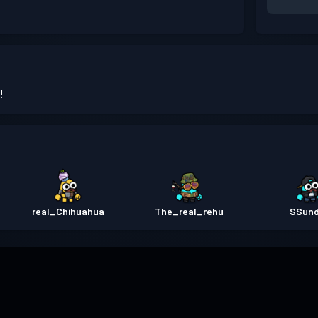
!
real_Chihuahua
The_real_rehu
SSun