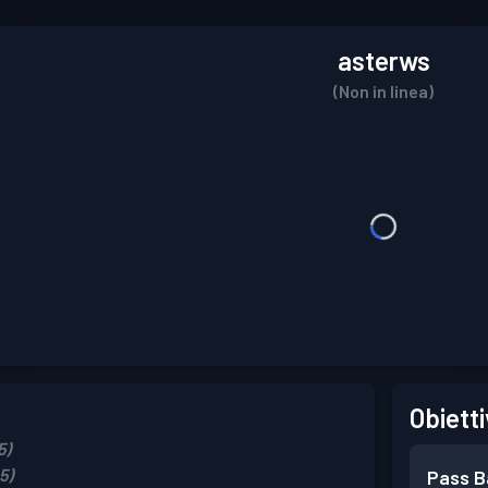
asterws
(Non in linea)
Obietti
5)
5)
Pass B