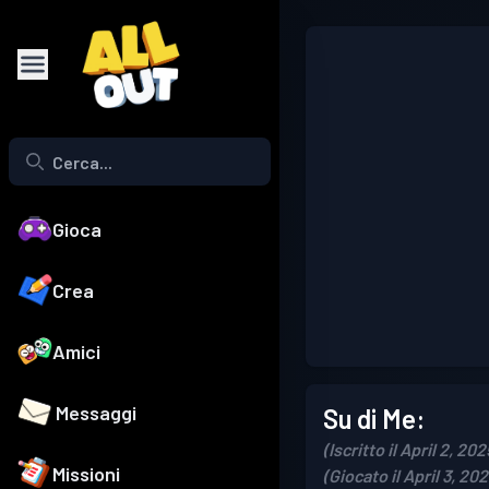
Gioca
Crea
Amici
Messaggi
Su di Me:
(Iscritto il April 2, 202
Missioni
(Giocato il April 3, 202