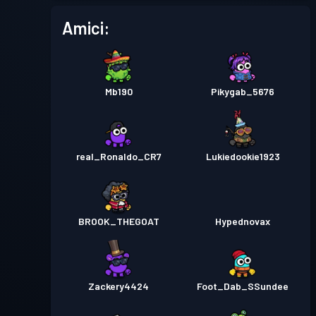
Amici:
Mb190
Pikygab_5676
real_Ronaldo_CR7
Lukiedookie1923
BROOK_THEGOAT
Hypednovax
Zackery4424
Foot_Dab_SSundee