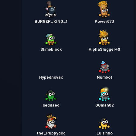
BURGER_KING_1
Power673
Slimeblock
AlphaSlugger49
Hypednovax
Numbot
seddaed
GGman82
the_Puppydog
Luisinho