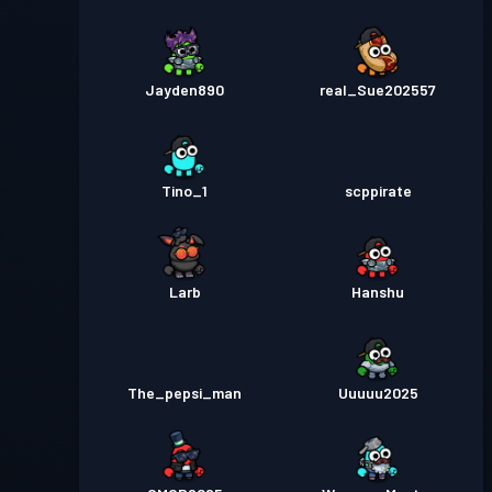
Jayden890
real_Sue202557
Tino_1
scppirate
Larb
Hanshu
The_pepsi_man
Uuuuu2025