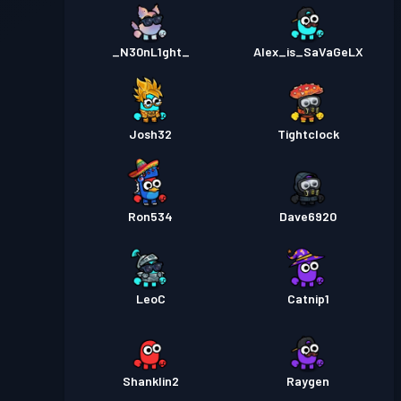
_N30nL1ght_
Alex_is_SaVaGeLX
Josh32
Tightclock
Ron534
Dave6920
LeoC
Catnip1
Shanklin2
Raygen