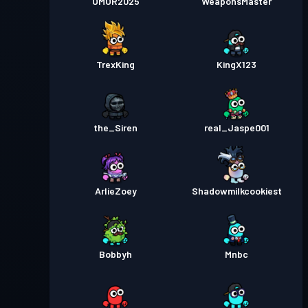
OMOR2025
WeaponsMaster
TrexKing
KingX123
the_Siren
real_Jaspe001
ArlieZoey
Shadowmilkcookiest
Bobbyh
Mnbc