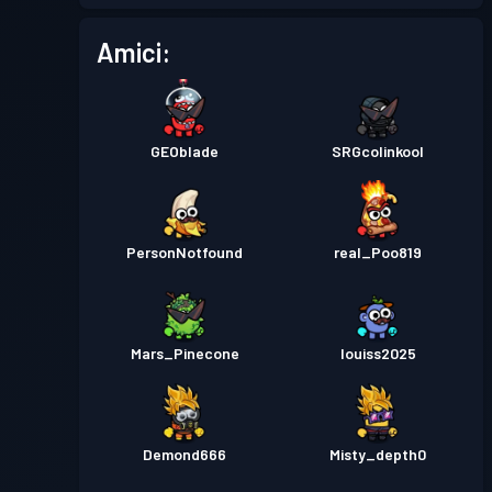
Amici:
GEOblade
SRGcolinkool
PersonNotfound
real_Poo819
Mars_Pinecone
louiss2025
Demond666
Misty_depth0