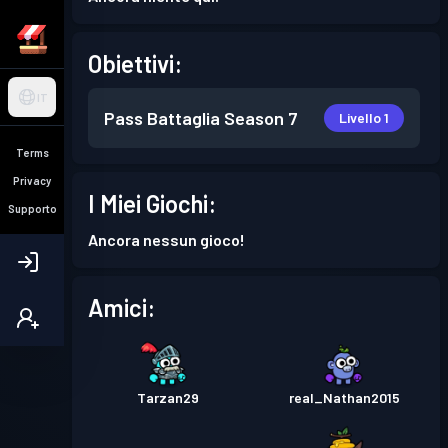
Obiettivi:
IT
Pass Battaglia
Season 7
Livello 1
Terms
Privacy
I Miei Giochi:
Supporto
Ancora nessun gioco!
Amici:
Tarzan29
real_Nathan2015