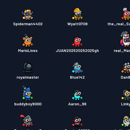
Spiderman4402
Wyatt0709
the_real_
MarioLives
JUAN202520252025gh
real_Ma
royalmaster
Blue142
Dan
buddyboy9000
Aaron_96
Link