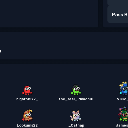
Pass B
!
bigbro1572_
the_real_Pikachu1
Nikko
Lookums22
_Catnap
Jamese