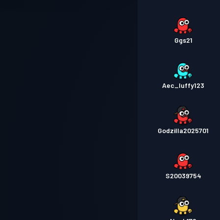
Ggs21
Aec_luffy123
Godzilla2025701
S20039754