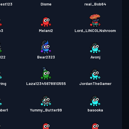
est123
Disme
real_Bob64
b3
Melani2
Lord_LINCOLNshroom
122
Bear2323
Avonj
ring
Laza12345678910555
JordanTheGamer
ber1
Yummy_Butter99
basooka