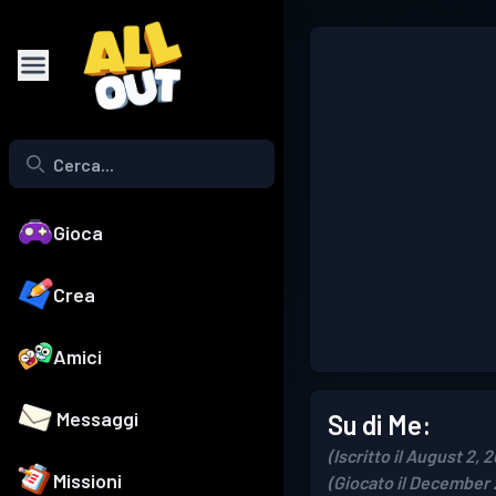
Gioca
Crea
Amici
Messaggi
Su di Me:
(Iscritto il August 2, 
Missioni
(Giocato il December 