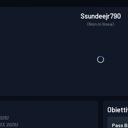
Ssundeejr790
(Non in linea)
Obietti
2025)
23, 2025)
Pass B