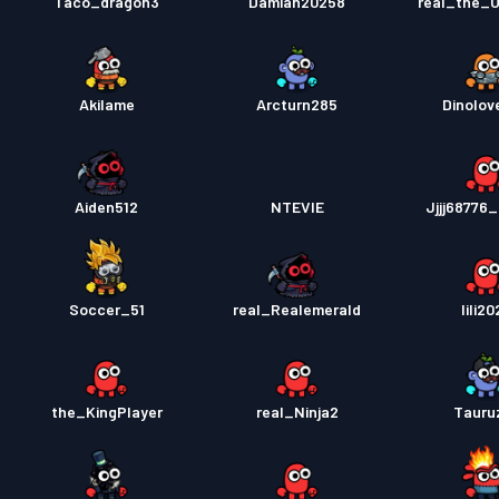
Taco_dragon3
Damian20258
real_the_
Akilame
Arcturn285
Dinolov
Aiden512
NTEVIE
Jjjj68776
Soccer_51
real_Realemerald
Iili2
the_KingPlayer
real_Ninja2
Tauru