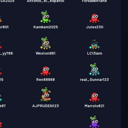
USA2025
Antonio_el_espanol
Forsakenfan8
er801
Kamkam2025
Jules230
__yy788
Weston961
LC13iam
025
Ren88888
real_Gunnar123
z67
AJPRUDEN123
Marrolo821