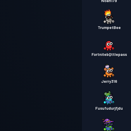
Noah179
TrumpetBee
FortnitebQttlepass
Jerry316
Fusufudurjfjdu