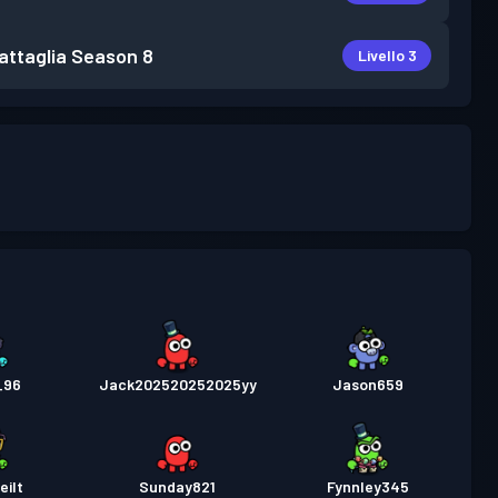
attaglia
Season 8
Livello 3
_96
Jack202520252025yy
Jason659
ilt
Sunday821
Fynnley345