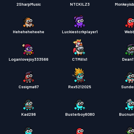
2SharpMusic
NTCKILZ3
Monkeyisb
Heheheheheehe
Luckiestcrkplayer1
Web
Loganlovejoy333566
CTMills1
Dean1
Cssigma67
Rex5212025
Sunde
Kad296
Busterboy6080
Bucnum