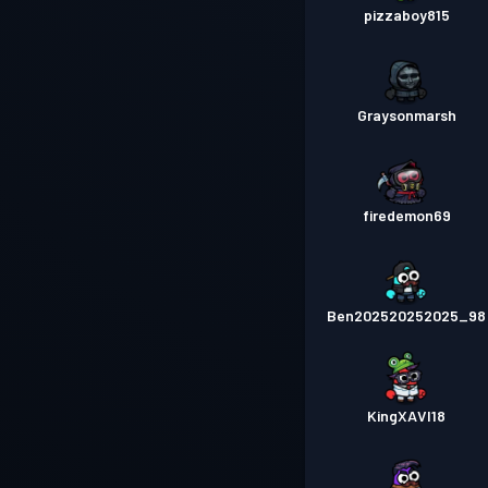
pizzaboy815
Graysonmarsh
firedemon69
Ben202520252025_98
KingXAVI18