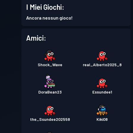
I Miei Giochi:
Ancora nessun gioco!
Amici:
Shock_Wave
real_Alberto2025_8
DoraBean23
Essundee1
the_Ssundee202558
Kiki08