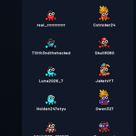
real_rrrrrrrrrrrr
Cstricker24
T1llth3ndthehacked
Skull8080
Luna2026_7
JaketvYT
Holden247etyu
Owen327