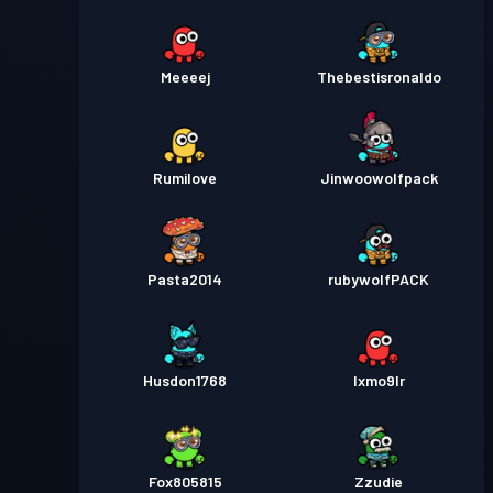
Meeeej
Thebestisronaldo
Rumilove
Jinwoowolfpack
Pasta2014
rubywolfPACK
Husdon1768
Ixmo9lr
Fox805815
Zzudie