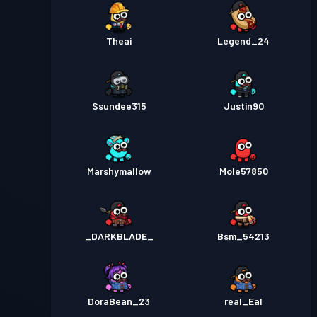
Theai
Legend_24
Ssundee315
Justin90
Marshymallow
Mole57850
_DARKBLADE_
Bsm_54213
DoraBean_23
real_Eal