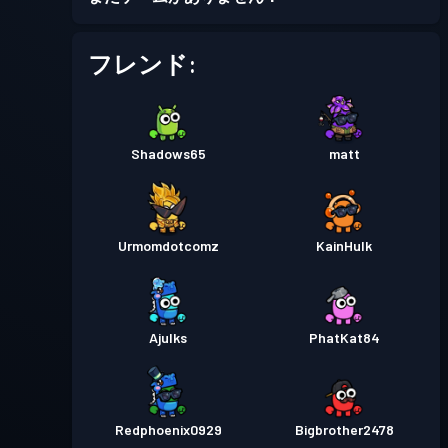
フレンド:
Shadows65
matt
Urmomdotcomz
KainHulk
Ajulks
PhatKat84
Redphoenix0929
Bigbrother2478