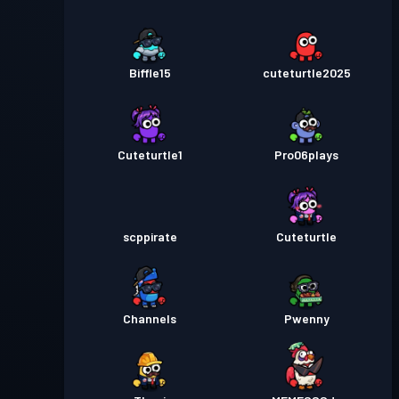
Biffle15
cuteturtle2025
Cuteturtle1
Pro06plays
scppirate
Cuteturtle
Channels
Pwenny