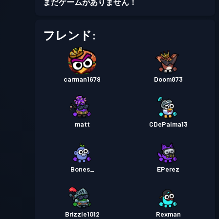
まだゲームがありません！
バトルパス
Season 3
レベル 1
フレンド:
バトルパス
Season 2
レベル 1
carman1679
Doom873
バトルパス
Season 1
レベル 2
matt
CDePalma13
Bones_
EPerez
Brizzle1012
Rexman