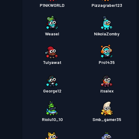
P1NKWORLD
Pizzagraber123
Weasel
NikolaZomby
Tulyawat
Pro1435
George12
itsalex
Riolu10_10
Smb_gamer35