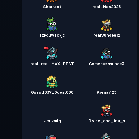
Sharkcat
real_kian2026
fzkcuwzc7jc
realSundee12
real_real_MAX_BEST
Camecuzssunde3
Guest1337_Guest666
Krenar123
Jcuvmlg
Divine_god_jinu_s