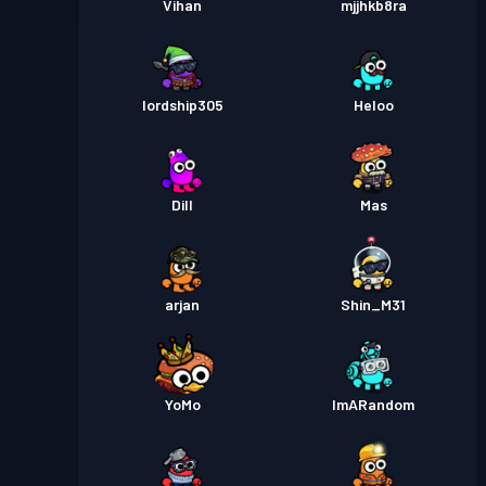
Vihan
mjjhkb8ra
lordship305
Heloo
Dill
Mas
arjan
Shin_M31
YoMo
ImARandom