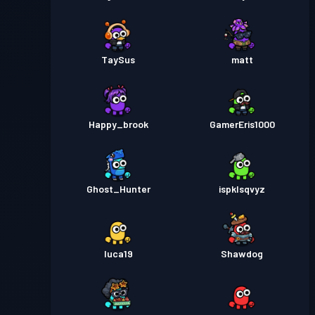
TaySus
matt
Happy_brook
GamerEris1000
Ghost_Hunter
ispklsqvyz
luca19
Shawdog