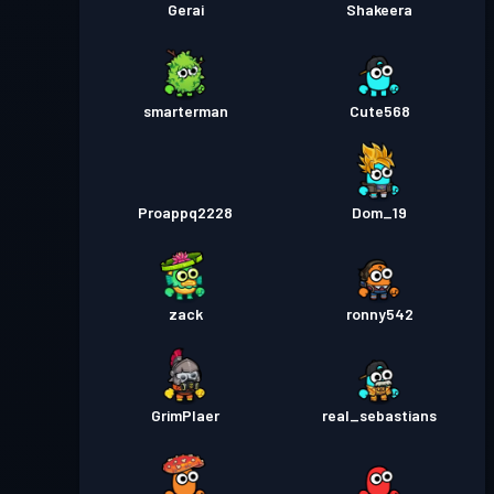
Gerai
Shakeera
smarterman
Cute568
Proappq2228
Dom_19
zack
ronny542
GrimPlaer
real_sebastians