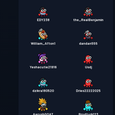
EDY238
the_RealBenjamin
William_Afton1
dandan555
Yeshacutie21916
Usdj
dzikra180520
Dries22222025
AarushGOAT
Brudturk123