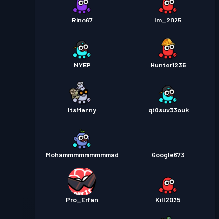
Rino67
Im_2025
NYEP
Hunter1235
ItsManny
qt8sux33ouk
Mohammmmmmmmmad
Google673
Pro_Erfan
Kill2025