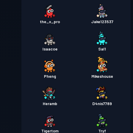
the_x_pro
Jake123537
Isaacoe
Sal1
Pheng
Mikeshouse
Heramb
D4nis7789
Tigertom
Tryf