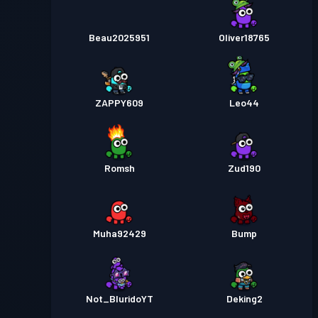
Beau2025951
Oliver18765
ZAPPY609
Leo44
Romsh
Zud190
Muha92429
Bump
Not_BluridoYT
Deking2