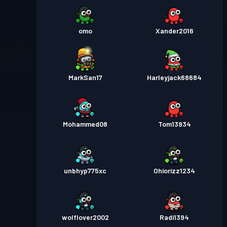
omo
Xander2016
MarkSan17
Harleyjack68684
Mohammed08
Tom13934
unbhyp775xc
Ohiorizz1234
wolflover2002
Radi1394