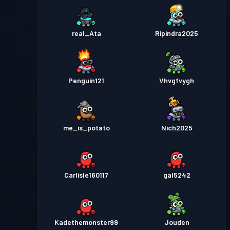
real_Ata
Ripindra2025
Penguin121
Vhvgfvygh
me_is_potato
Nich2025
Carlisle160117
gal5242
Kadethemonster99
Jouden