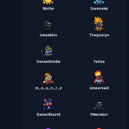
Wolfer
Sorenekd
lukaskbls
Thegoatyo
SenseiGoldie
Yellee
m_o_o_n_r_z
Ameersaid
GamerBlast9
Mikeriderr