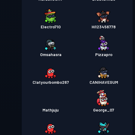
Electro710
Hi123456778
Omsahasra
Pizzapro
Clatyourbombo267
CANIHAVEGUM
Mathjuju
George_07