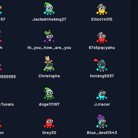
457
Jackobtheking27
Elliott4015
54
Hi_you_how_are_you
67s5pqcyahu
ggggggg
Christophe
Hotdog5937
nTuvalu
doge111167
JJracer
en
Grey30
Blue_devil1543