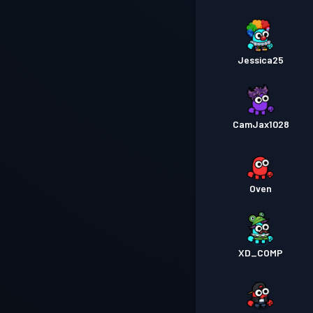
Jessica25
CamJax1028
Oven
XD_COMP