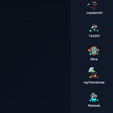
JaydennH
Tb2017
Niva
myfriendnow
Mekseb