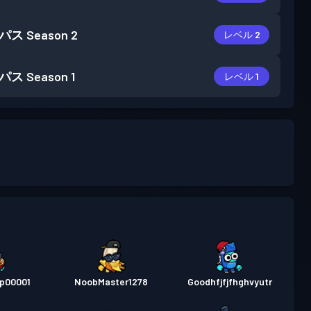
パス
Season 2
レベル 2
パス
Season 1
レベル 1
op00001
NoobMaster1278
Goodhfjfjfhghvyutr