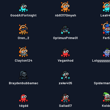
GoodAtFortnight
nb83170myeh
Leah
Oren_2
OptimusPrime01
Fer
Clayton124
Veganhod
Lolgggggg
Braydenbubbamac
zeke405
Spiderma
tdgdd
Sallad17
Keld