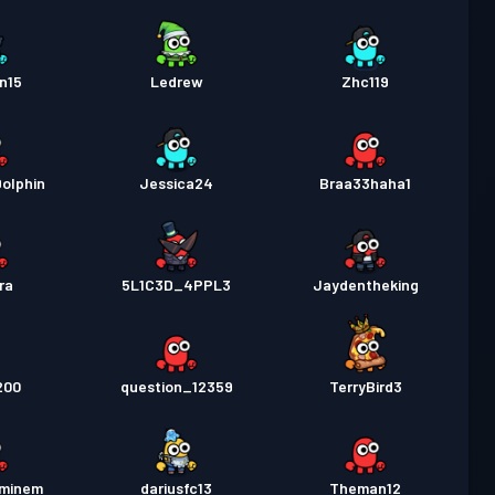
n15
Ledrew
Zhc119
olphin
Jessica24
Braa33haha1
ra
5L1C3D_4PPL3
Jaydentheking
200
question_12359
TerryBird3
eminem
dariusfc13
Theman12