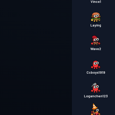
Vince1
Laying
Wave2
Ccboys1919
Loganchen123