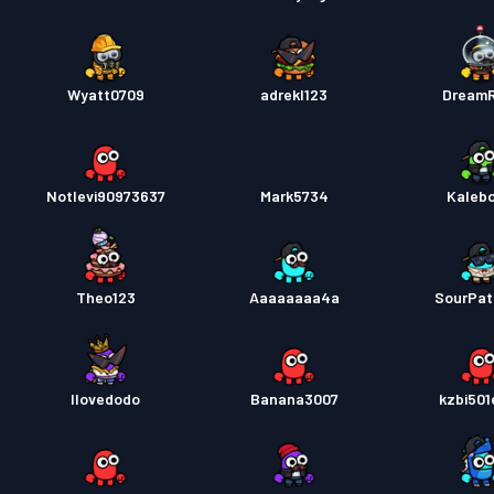
Wyatt0709
adrekl123
Dream
Notlevi90973637
Mark5734
Kaleb
Theo123
Aaaaaaaa4a
SourPat
Ilovedodo
Banana3007
kzbi50