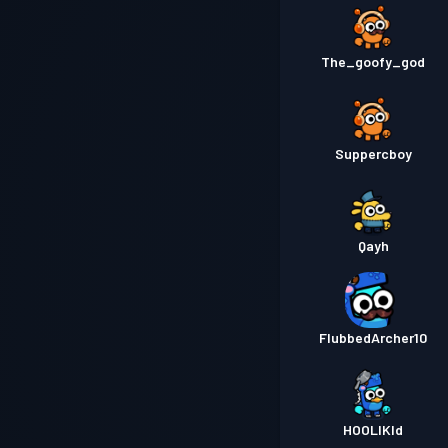
The_goofy_god
Suppercboy
Qayh
FlubbedArcher10
HOOLIKId