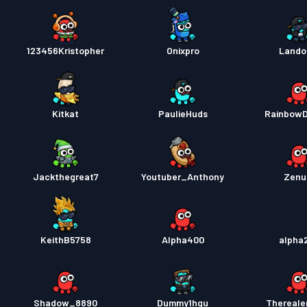
123456Kristopher
Onixpro
Lando
Kitkat
PaulieHuds
RainbowD
Jackthegreat7
Youtuber_Anthony
Zenu
KeithB5758
Alpha400
alpha
Shadow_8890
Dummy1hgu
Thereal