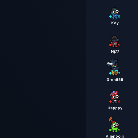
Kdy
Nj77
Oren888
Happpy
Alienboiiii