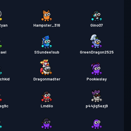
Ryan
Hampster_316
Gino07
cael
SSundee1sub
GreenDragon2525
chkid
Dragonmadter
Pookieslay
1eg9c
Lmdilo
p44jlg5ezj9