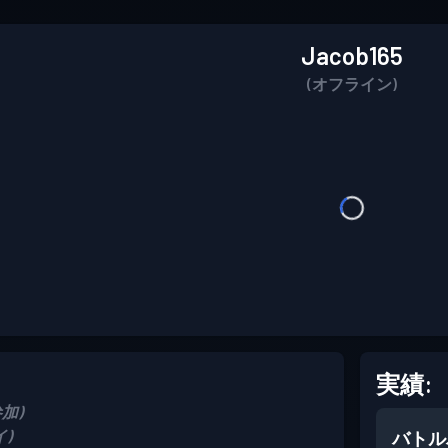
Jacob165
(オフライン)
実績:
参加)
イ)
バトル