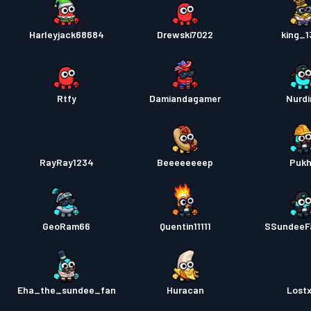
Harleyjack68684
Drewski7022
king_1
Rtfy
Damiandagamer
Nurd
RayRay1234
Beeeeeeeep
Puk
GeoRam66
Quentin11111
SSundeeF
Eha_the_sundee_fan
Huracan
Lostx