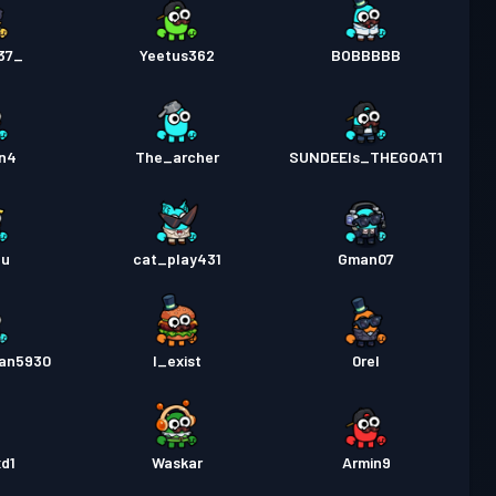
37_
Yeetus362
BOBBBBB
in4
The_archer
SUNDEEIs_THEGOAT1
hu
cat_play431
Gman07
an5930
I_exist
0rel
d1
Waskar
Armin9