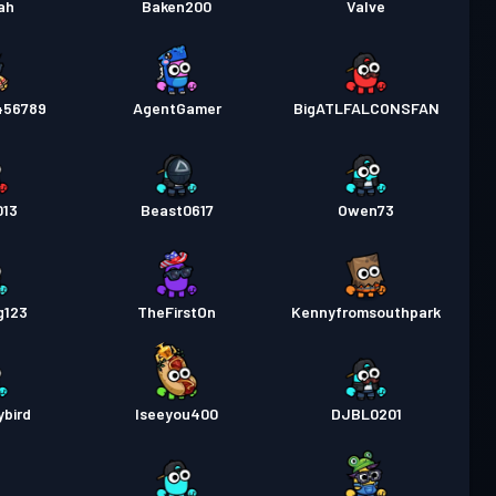
ah
Baken200
Valve
456789
AgentGamer
BigATLFALCONSFAN
013
Beast0617
Owen73
g123
TheFirstOn
Kennyfromsouthpark
bird
Iseeyou400
DJBL0201