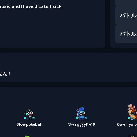
music and I have 3 cats 1 sick
バトル
バトル
せん！
Slowpokeball
SwaggyyP416
Qwertyui