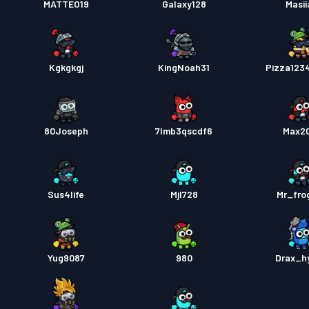
MATTEO19
Galaxy128
Masii
Kgkgkgj
KingNoah31
Pizza123
80Joseph
7lmb3qscdf6
Max2
Sus4life
Mjl728
Mr_fro
Yug9087
980
Drax_hy