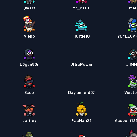
Qwert
Mr_cat01
mat
Alenb
Turtle10
YOYLECA
L0gan80r
UltraPower
JIIM
Exup
Dayiannerd07
Westo
bartley
PacMan26
Account12