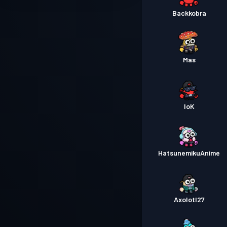
Backkobra
Mas
loK
HatsunemikuAnime
Axolotl27