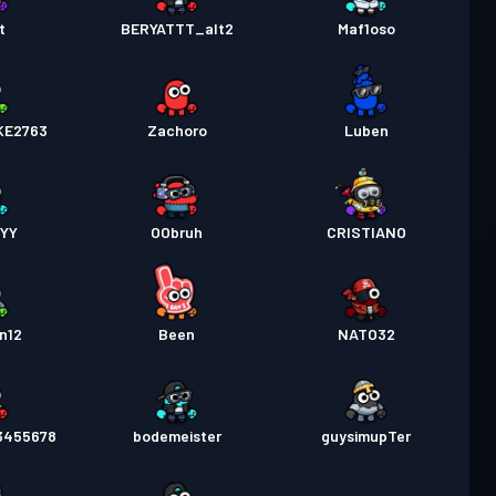
t
BERYATTT_alt2
Maf1oso
KE2763
Zachoro
Luben
MYY
OObruh
CRISTIANO
n12
Been
NATO32
3455678
bodemeister
guysimupTer