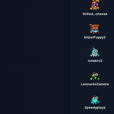
Grilled_cheese
blizerPuppy2
loriabro2
LeonardoZamora
Speedyplayz