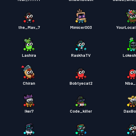
the_Mav_7
Mimicer003
YourLoca
Lashira
RaskhaTV
Lokes
Chiran
Bobtyecat2
Nba_
Iker7
Code_killer
DaxBo