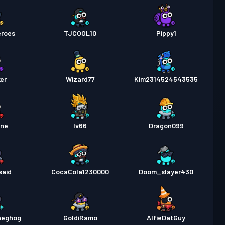
eroes
TJCOOL10
Pippy1
er
Wizard77
Kim2314524543535
one
Iv66
Dragon099
said
CocaCola1230000
Doom_slayer430
heghog
GoldiRamo
AlfieDatGuy