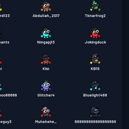
rd123
Abdullah_2017
Tbnarfrog2
pants
Ningapj13
Jokingduck
r
Kko
KB15
ooo88888
Glitcher4
Bluelight468
geguy3
Muhehehe_
999999999999999999