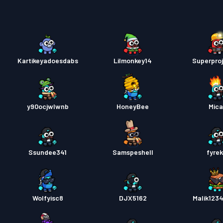
バトル
Kartikeyadoesdabs
Lilmonkey14
Superpro
バトル
バトル
y90ocjwlwnb
HoneyBee
Mic
バトル
Ssundee341
Samspeshell
fyrek
バトル
Wolfyisc8
DJX5162
Malik123