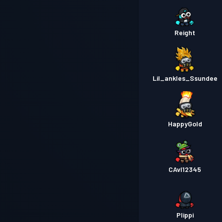
Reight
Lil_ankles_Ssundee
HappyGold
CAvI12345
Plippi