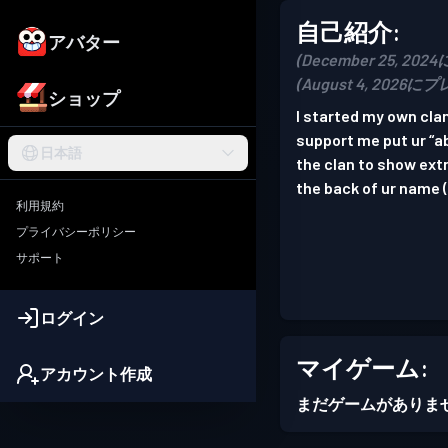
自己紹介:
アバター
(December 25, 202
(August 4, 2026に
ショップ
I started my own cla
support me put ur “ab
日本語
the clan to show ext
the back of ur name 
利用規約
プライバシーポリシー
サポート
ログイン
マイゲーム:
アカウント作成
まだゲームがありま