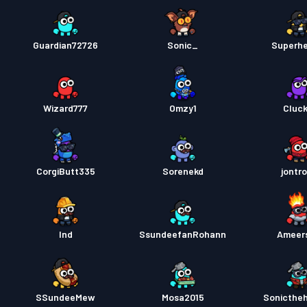
Guardian72726
Sonic_
Superh
Wizard777
Omzy1
Cluck
CorgiButt335
Sorenekd
jontr
Ind
SsundeefanRohann
Ameer
SSundeeMew
Mosa2015
Sonicthe