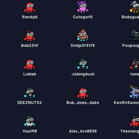
Randyiii
Cutegurl5
Bodygua
Bob2347
3vmjx3f3t75
Poopoo
Lukiah
Jokingduck
Isma
DEEZNUTS2
Bob_does_dabs
Kevi545ooo
YourM8
Alex_bro8836
Theoran