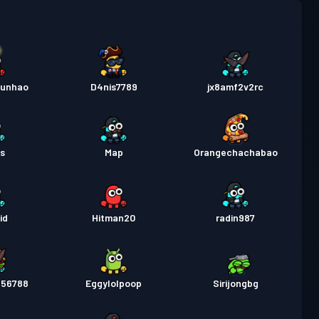
レベル
パス
Season 5
21
レベル
junhao
D4nis7789
jx8amf2v2rc
パス
Season 4
15
レベル
パス
Season 3
as
Map
Orangechachabao
21
レベル
パス
Season 2
13
id
Hitman20
radin987
パス
Season 1
レベル 5
456788
Eggylolpoop
Sirijongbg