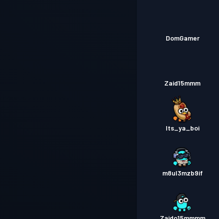
DomGamer
Zaid15mmm
Its_ya_boi
m8ul3mzb9if
Zaido15mmmm