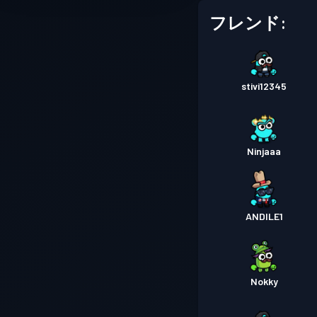
フレンド:
stivi12345
Ninjaaa
ANDlLE1
Nokky