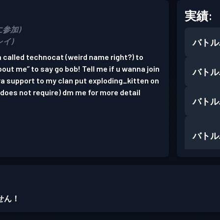
実績:
4に参加)
プレイ)
バトル
n called technocat (weird name right?) to
out me” to say go bob! Tell me if u wanna join
バトル
ra support to my clan put exploding_kitten on
(does not require) dm me for more detail
バトル
バトル
バトル
せん！
バトル