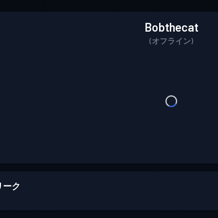
Bobthecat
(オフライン)
リーク