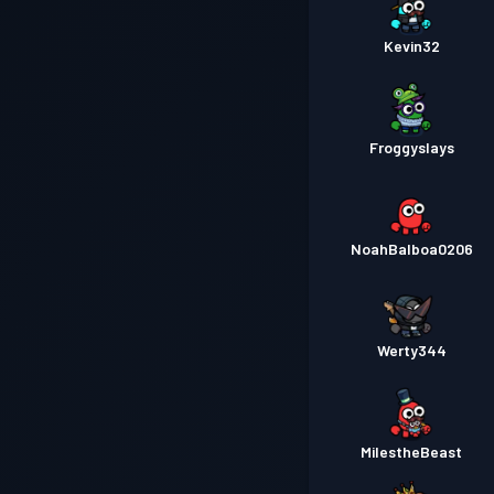
Kevin32
Froggyslays
NoahBalboa0206
Werty344
MiIestheBeast