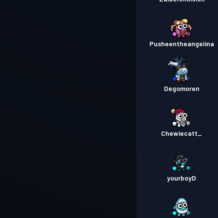
Pusheentheangelina
Degomoren
Chewiecatt_
yourboyD