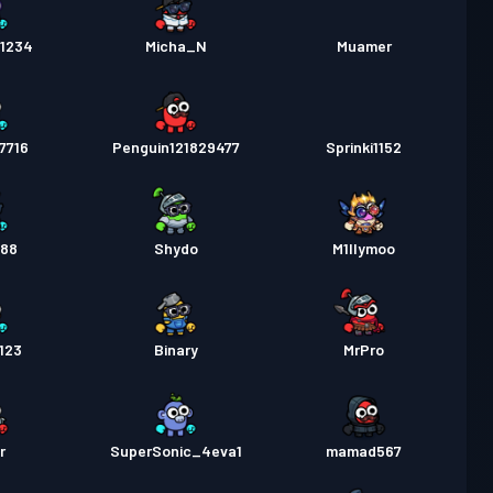
e1234
Micha_N
Muamer
7716
Penguin121829477
Sprinki1152
888
Shydo
M1llymoo
123
Binary
MrPro
r
SuperSonic_4eva1
mamad567