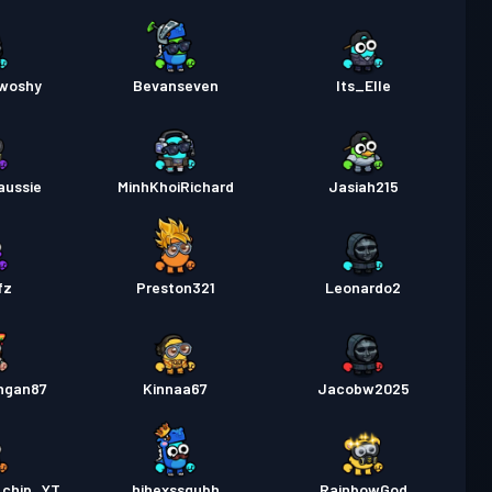
woshy
Bevanseven
Its_Elle
aussie
MinhKhoiRichard
Jasiah215
fz
Preston321
Leonardo2
ngan87
Kinnaa67
Jacobw2025
_chip_YT
hihexssgubh
RainbowGod