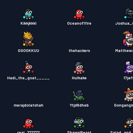
Kikkjkkkl
Oceanof1fire
Joshua_
GGOOKKUU
thehackers
Matthew
Hadi_the_goat_____
Hulkake
17jaf
merajdolatshah
Ytjd6dheb
Gongangi
real_777777
ShawnBeast
Salad_and