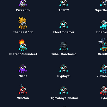
Pizzapro
Tb2017
Squirtl
Thebeast300
ElectroGamer
Eldarko
Imafanofssundee1
Tribe_Garchomp
Oren
Miahs
lilyplays1
Jevan
MiloMan
Sigmaboyalphaboi
Tyla