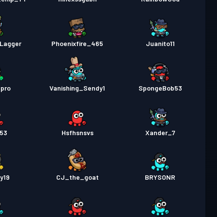
lLagger
Phoenixfire_465
Juanito11
hpro
Vanishing_Sendy1
SpongeBob53
53
Hsfhsnsvs
Xander_7
y19
CJ_the_goat
BRYSONR