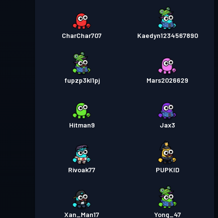
CharChar707
Kaedyn1234567890
fupzp3kl1pj
Mars2026629
Hitman9
Jax3
Rivoak77
PUPKID
Xan_Man17
Yong_47