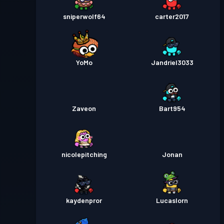
sniperwolf64
carter2017
YoMo
Jandriel3033
Zaveon
Bart954
nicolepitching
Jonan
kaydenpror
Lucaslorn