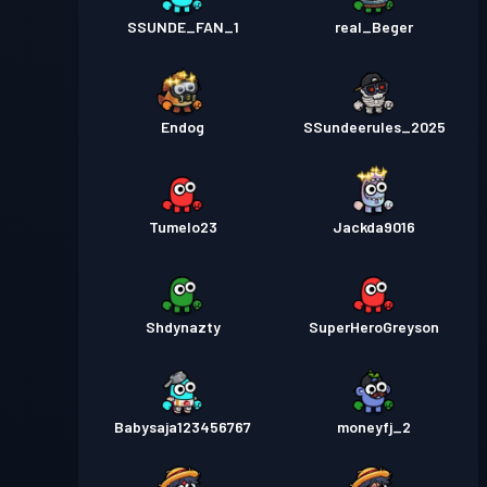
SSUNDE_FAN_1
real_Beger
Endog
SSundeerules_2025
Tumelo23
Jackda9016
Shdynazty
SuperHeroGreyson
Babysaja123456767
moneyfj_2