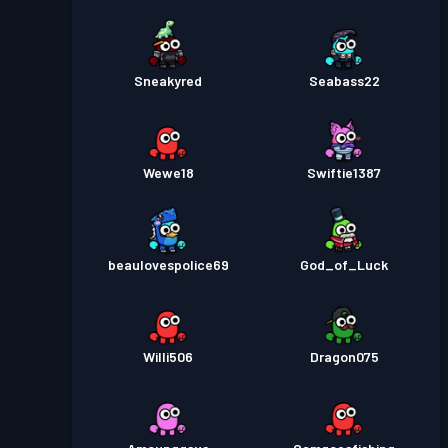
Sneakyred
Seabass22
Wewe18
Swiftie1387
beaulovespolice69
God_of_Luck
Willi506
Dragon075