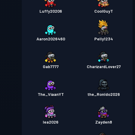
Luffy20206
CoolGuyT
Aaron2026460
Pelly1234
Gab7777
CharizardLover27
The_ViaanYT
the_Ronldo2026
lea2026
Zayden8