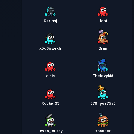
Carlosj
Jdnf
x5c0iszexh
Dran
cibis
Thelazykid
Rocket99
376hpue75y3
Owen_blissy
Bob6969