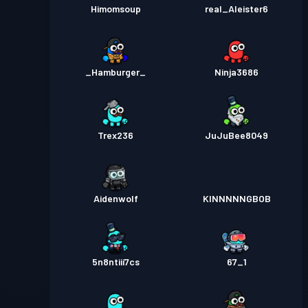
Himomsoup
real_Aleister6
_Hamburger_
Ninja3686
Trex236
JuJuBee8049
Aidenwolf
KINNNNNGBOB
5n8ntiii7cs
67_1