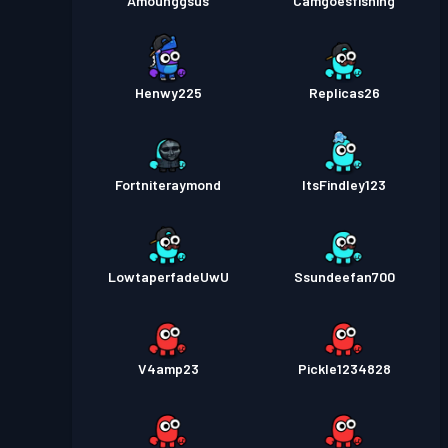
Amounggsus
Camgoesfishing
Henwy225
Replicas26
Fortniteraymond
ItsFindley123
LowtaperfadeUwU
Ssundeefan700
V4amp23
Pickle1234828