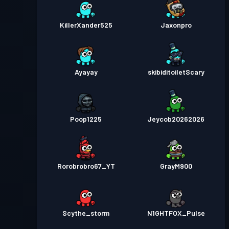
KillerXander525
Jaxonpro
Ayayay
skibiditoiletScary
Poop1225
Jeycob20262026
Rorobrobro67_YT
GrayM900
Scythe_storm
N1GHTFOX_Pulse