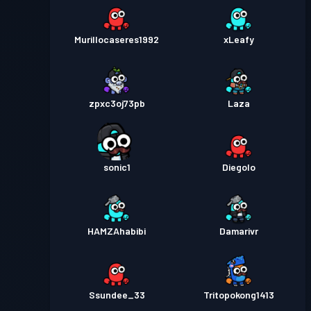
Murillocaseres1992
xLeafy
zpxc3oj73pb
Laza
sonic1
Diegolo
HAMZAhabibi
Damarivr
Ssundee_33
Tritopokong1413