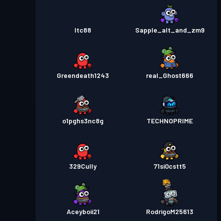
ltc88
Sapple_alt_and_zm9
Greendeath1243
real_Ghost666
o1pghs3nc8g
TECHNOPRIME
329Cully
71si0cstt5
Aceyboii21
RodrigoM25613