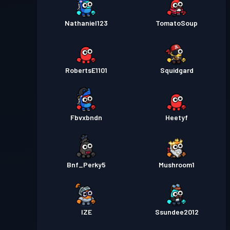
Nathaniel123
TomatoSoup
RobertsE1101
Squidgard
Fbvxbndn
Heetyf
Bnf_Perky5
Mushroom1
IZE
Ssundee2012