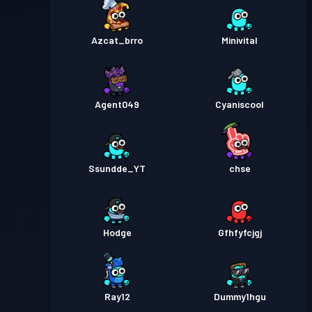
Azcat_brro
Minivital
Agent049
Cyaniscool
Ssundde_YT
chse
Hodge
Gfhfyfcjgj
Ray12
Dummy1hgu