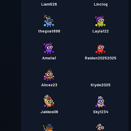
Liam526
Linclog
thegoat898
Layla122
Amelia1
Raiden20252025
Alicex23
Klyde2025
Jakkos06
Sky1234