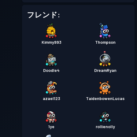
フレンド:
Kimmy993
Thompson
Doodle4
DreamRyan
azael123
TaidenbowenLucas
1ye
rollienolly