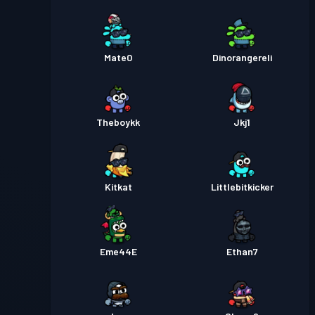
Mate0
Dinorangereli
Theboykk
Jkj1
Kitkat
Littlebitkicker
Eme44E
Ethan7