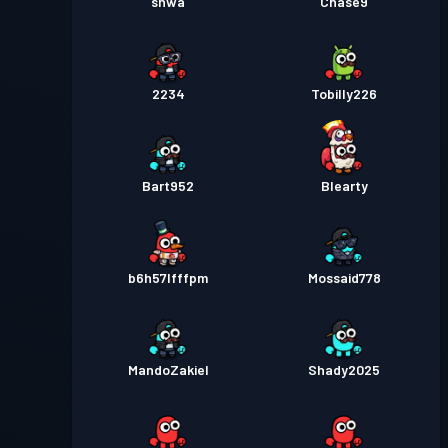
shwa
Chase9
2234
Tobilly226
Bart952
Blearty
b6h57lfffpm
Mossaid778
MandoZakiel
Shady2025