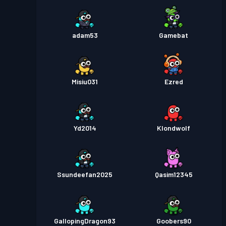
adam53
Gamebat
Misiu031
Ezred
Yd2014
Klondwolf
Ssundeefan2025
Qasim12345
GallopingDragon93
Goobers90