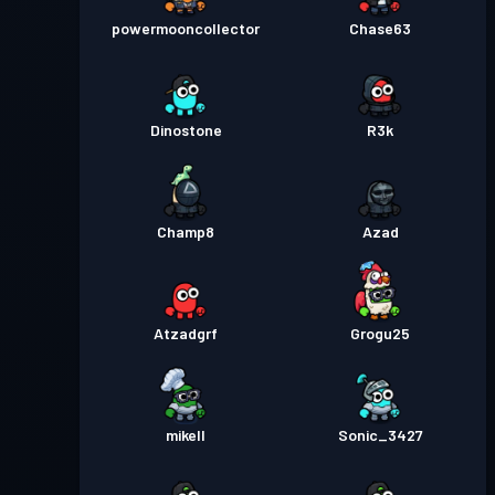
powermooncollector
Chase63
Dinostone
R3k
Champ8
Azad
Atzadgrf
Grogu25
mikell
Sonic_3427