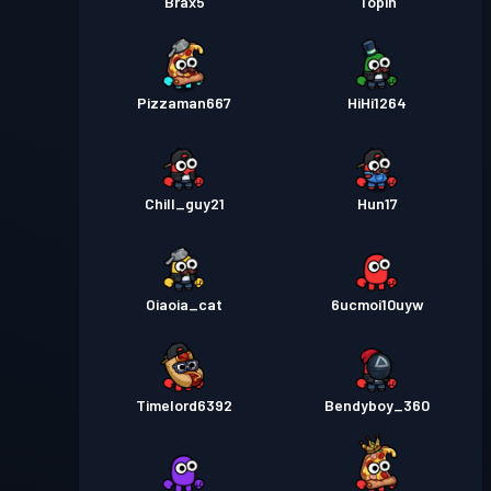
Brax5
Topin
Pizzaman667
HiHi1264
Chill_guy21
Hun17
Oiaoia_cat
6ucmoi10uyw
Timelord6392
Bendyboy_360