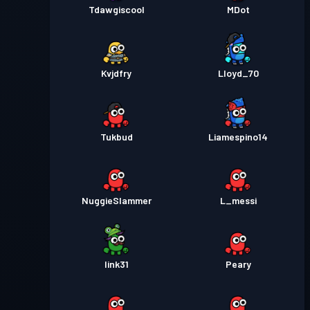
Tdawgiscool
MDot
Kvjdfry
Lloyd_70
Tukbud
Liamespino14
NuggieSlammer
L_messi
link31
Peary