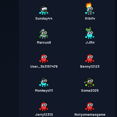
Sunday44
Gtbifv
Marcus9
JJRn
User_3b3157476
Benny12123
Monkeys111
Soma2025
Jerry12310
Notyomamasgame