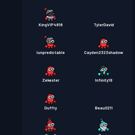
KingVIP4818
TylerDavid
Iunpredictable
Cayden2323shadow
Zekester
Infinity19
Duffty
Beau0211