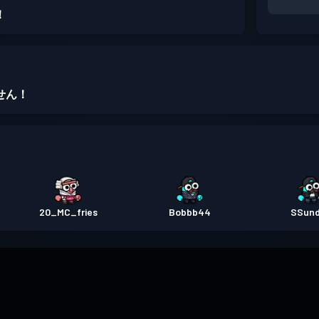
！
せん！
20_MC_fries
Bobbb44
SSun