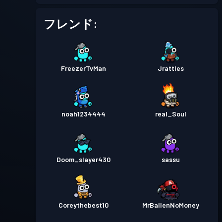
フレンド:
FreezerTvMan
Jrattles
noah1234444
real_Soul
Doom_slayer430
sassu
Coreythebest10
MrBallenNoMoney