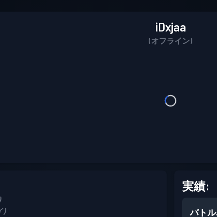
iDxjaa
(オフライン)
実績:
)
イ)
バトル