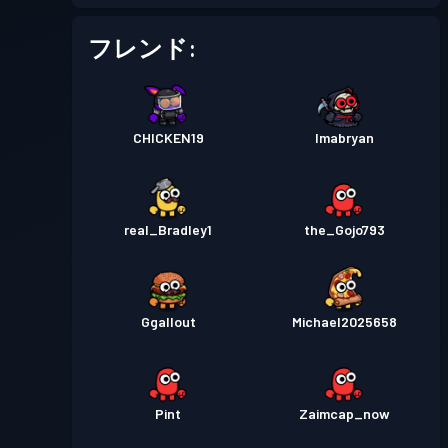
フレンド:
CHICKEN19
Imabryan
real_Bradley1
the_Gojo793
Ggallout
Michael2025658
Pint
Zaimcap_now