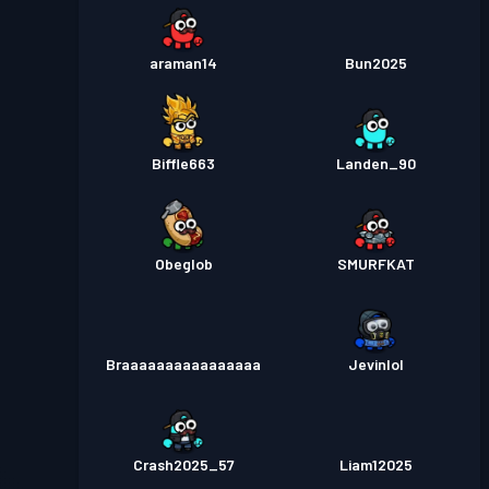
araman14
Bun2025
Biffle663
Landen_90
Obeglob
SMURFKAT
Braaaaaaaaaaaaaaaa
Jevinlol
Crash2025_57
Liam12025