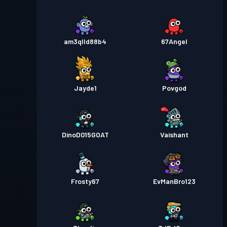
am3qlld88b4
67Angel
Jayde1
Povgod
DinoD015GOAT
Vaishant
Frosty67
EvManBro123