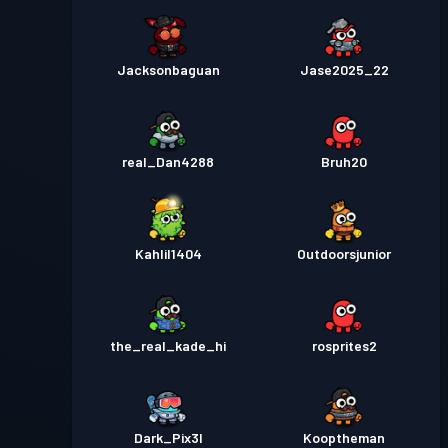
Jacksonbaguan
Jase2025_22
real_Dan4288
Bruh20
Kahlil1404
Outdoorsjunior
the_real_kade_hi
rosprites2
Dark_Pix3l
Kooptheman