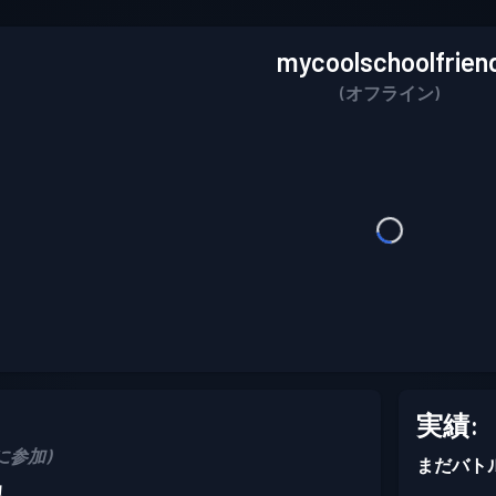
mycoolschoolfrien
(オフライン)
実績:
25に参加)
まだバト
！