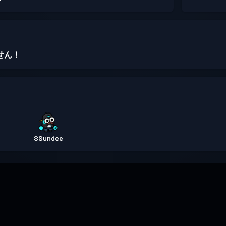
せん！
SSundee