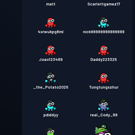
matt
Scarlettgamez17
4xrwukpg8ml
nick99999999999999
Joao123489
Daddy223325
_the_Potato2025
Tungtungxzhur
pdiddyy
real_Cody_99