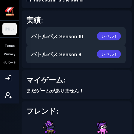
実績:
JP
バトルパス
Season 10
レベル 1
Terms
バトルパス
Season 9
レベル 1
Privacy
サポート
マイゲーム:
まだゲームがありません！
フレンド: