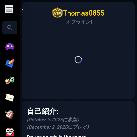
Thomas0855
(オフライン)
自己紹介:
(October 4, 2025に参加)
(December 2, 2025にプレイ)
I’m the cousin is the owner