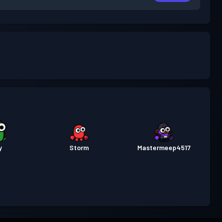
y
Storm
Mastermeep4517