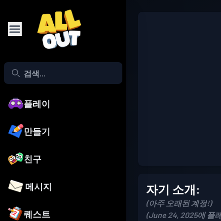
플레이
만들기
친구
메시지
자기 소개:
(아주 오래된 계정!)
퀘스트
(June 24, 2025에 플