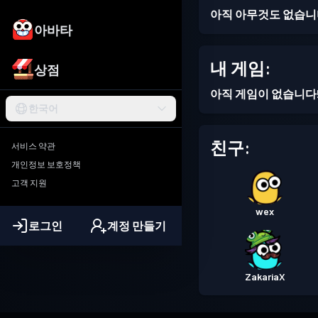
아직 아무것도 없습니
아바타
내 게임:
상점
아직 게임이 없습니다
한국어
친구:
서비스 약관
개인정보 보호정책
고객 지원
wex
로그인
계정 만들기
ZakariaX