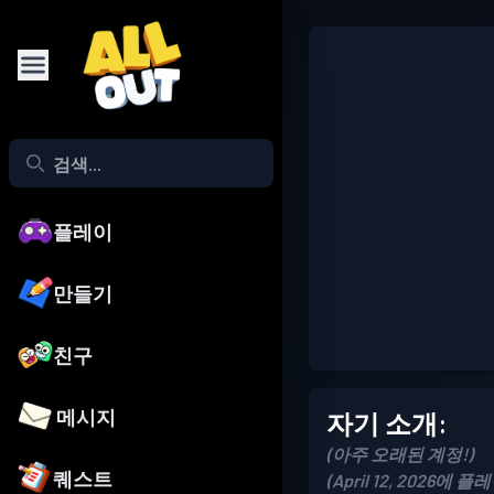
플레이
만들기
친구
메시지
자기 소개:
(아주 오래된 계정!)
퀘스트
(April 12, 2026에 플