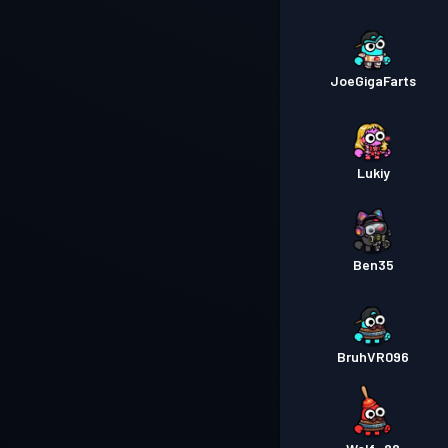
JoeGigaFarts
Lukiy
Ben35
BruhVR096