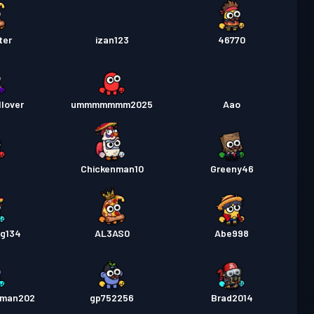
ter
izan123
46770
lover
ummmmmmm2025
Aao
l
Chickenman10
Greeny46
g134
AL3AS0
Abe998
rman202
gp752256
Brad2014