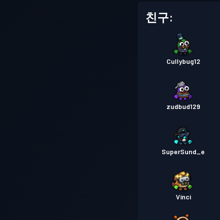
친구:
Cullybug12
zudbud129
SuperSund_e
Vinci