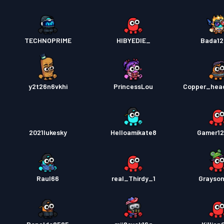
TECHNOPRIME
HIBYEDIE_
Bada12
y2t26n6vkhi
PrincessLou
Copper_hea
2021lukesky
Helloamikate8
Gamer1
Raul66
real_Thirdy_1
Grayso