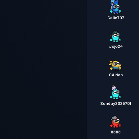
Calic707
Jojo24
GAiden
Sunday2025701
8888