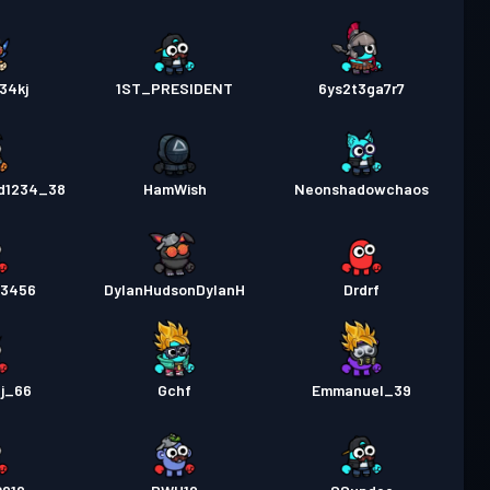
34kj
1ST_PRESIDENT
6ys2t3ga7r7
d1234_38
HamWish
Neonshadowchaos
23456
DylanHudsonDylanH
Drdrf
nj_66
Gchf
Emmanuel_39