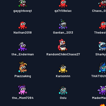
gaygtrbovqt
qz7r1l9elac
Chaos_G
Nathan2018
Gavilan_2013
Thebes
the_Enderman
RandomChiknChaos27
Shark
Piazzaking
Karsonnn
THAT1GU
the_Mom7264
Oslu
MaderMa