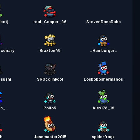
botj
real_Cooper_46
StevenDoesDabs
rcenary
Braxton45
_Hamburger_
sushi
SRGcolinkool
Losboboshermanos
on_
Pollo5
Alex178_19
sh
Jasemaster2015
spiderfrogx