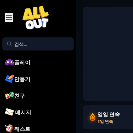
플레이
만들기
친구
메시지
일일 연속
3일 연속
퀘스트