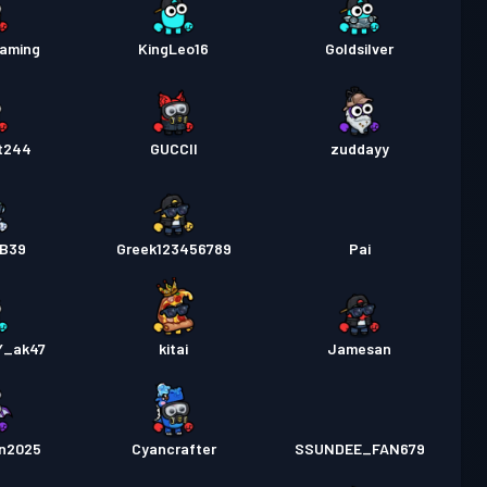
aming
KingLeo16
Goldsilver
t244
GUCCII
zuddayy
yB39
Greek123456789
Pai
Y_ak47
kitai
Jamesan
n2025
Cyancrafter
SSUNDEE_FAN679