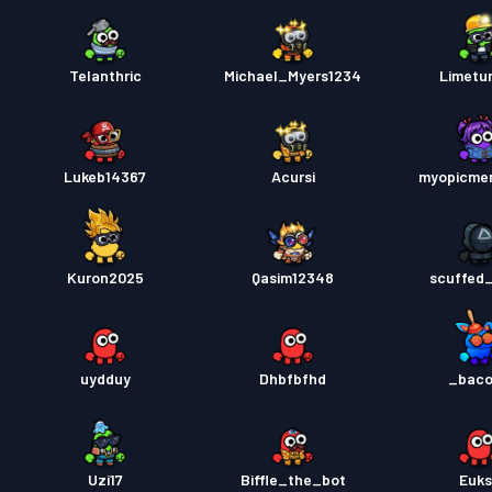
Telanthric
Michael_Myers1234
Limetur
Lukeb14367
Acursi
myopicme
Kuron2025
Qasim12348
scuffed_
uydduy
Dhbfbfhd
_bac
Uzi17
Biffle_the_bot
Euk