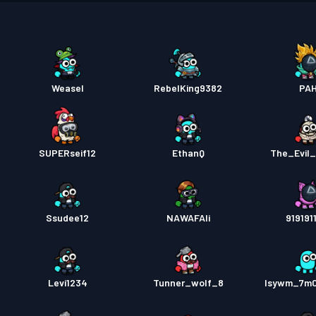
배틀 
배틀 
프리미
Weasel
RebelKing9382
PA
프리미
SUPERseif12
EthanQ
The_Evil
프리미
Ssudee12
NAWAFAli
919191
Levi1234
Tunner_wolf_8
lsywm_7m