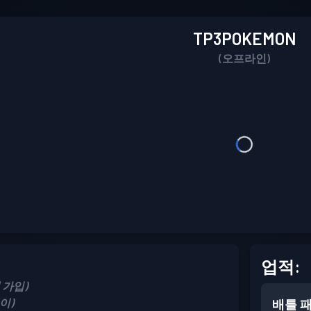
TP3POKEMON
(오프라인)
업적:
에 가입)
레이)
배틀 