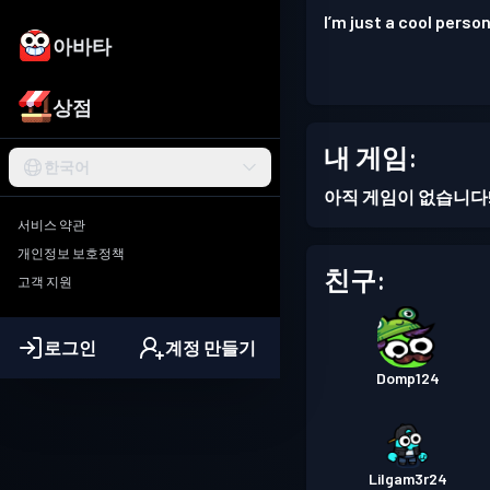
I’m just a cool pers
아바타
상점
내 게임:
한국어
아직 게임이 없습니다
서비스 약관
개인정보 보호정책
친구:
고객 지원
로그인
계정 만들기
Domp124
Lilgam3r24