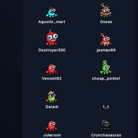
Agustin_mart
Oseas
Destroyer300
jasman89
Venom162
cheap_pickle1
Dalark
1_t
Jukerson
Crunchasauras