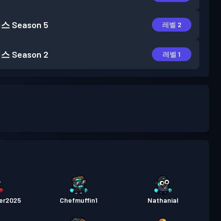
패스
Season 5
레벨 2
패스
Season 2
레벨 1
er2025
Chefmuffin1
Nathanial