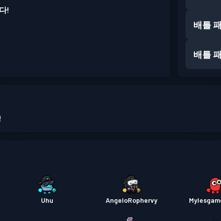
다!
배틀 
배틀 
!
Uhu
AngeloRophervy
Mylesgam