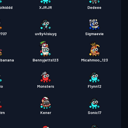
olkiddd
XJRJR
Dedeee
y707
uv9y4lsiuyg
Sigmaevie
_banana
Bennyjetts123
Micahmoo_123
do
Monsters
Flynn12
rirn
Kener
Sonic17