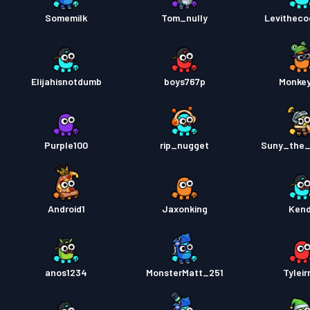
Somemilk
Tom_nully
Levitheco
Elijahisnotdumb
boys767p
Monke
Purple100
rip_nugget
Suny_the
Android1
Jaxonking
Ken
anos1234
MonsterMatt_251
Tyleir