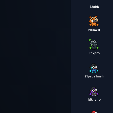
Shdrk
Meow11
Ebxpro
21psce1melr
Idkhello