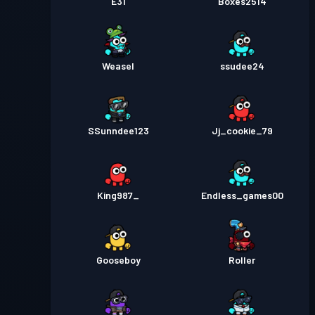
E31
Boxes2514
Weasel
ssudee24
SSunndee123
Jj_cookie_79
King987_
Endless_games00
Gooseboy
Roller