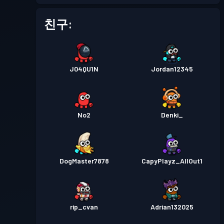
배틀 패스
Season 1
레벨 1
친구:
J04QU1N
Jordan12345
No2
Denki_
DogMaster7878
CapyPlayz_AllOut1
rip_cvan
Adrian132025