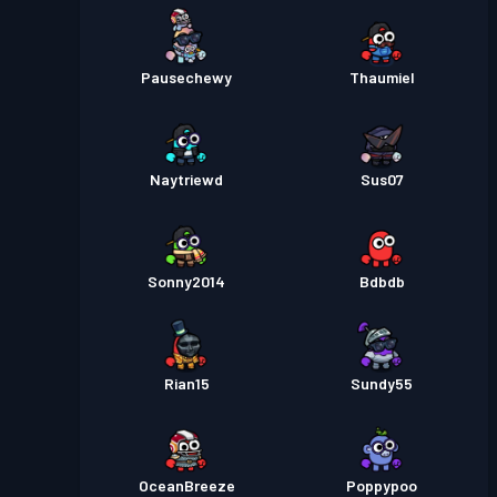
Pausechewy
Thaumiel
Naytriewd
Sus07
Sonny2014
Bdbdb
Rian15
Sundy55
OceanBreeze
Poppypoo