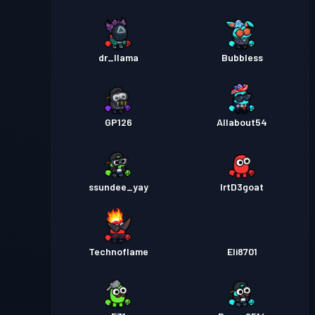
dr_llama
Bubbless
GP126
Allabout54
ssundee_yay
lrtD3goat
Technoflame
Eli8701