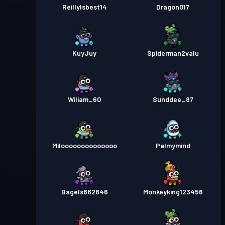
ReillyIsbest14
Dragon017
KuyJuy
Spiderman2valu
Wiliam_60
Sunddee_87
Miloooooooooooooo
Palmymind
Bagels862846
Monkeyking123456