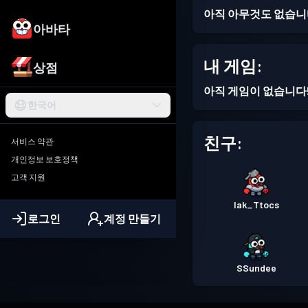
아직 아무것도 없습니
아바타
내 게임:
상점
아직 게임이 없습니다
한국어
친구:
서비스 약관
개인정보 보호정책
고객 지원
Iak_Ttocs
로그인
계정 만들기
SSundee