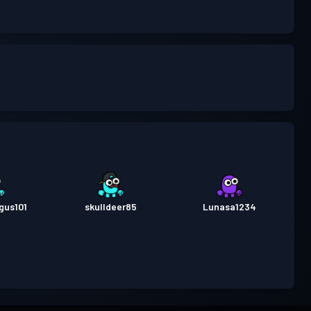
gus101
skulldeer85
Lunasa1234