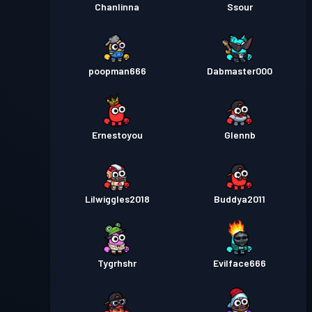
Chanlinna
Ssour
poopman666
Dabmaster000
Ernestoyou
Glennb
Lilwiggles2018
Buddya2011
Tygrhshr
Evilface666