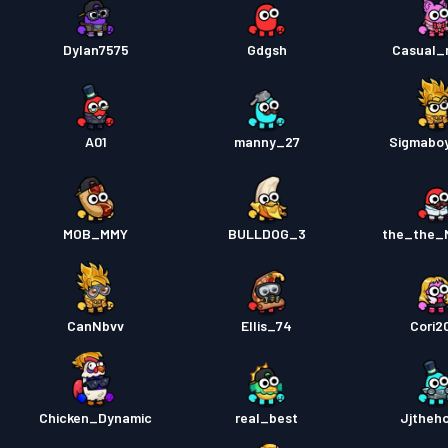
Dylan7575
Gdgsh
Casual_
A01
manny_27
Sigmaboy
MOB_MMY
BULLDOG_3
the_the_
CanNbvv
Ellis_74
Cori2
Chicken_Dynamic
real_best
Jjtheh