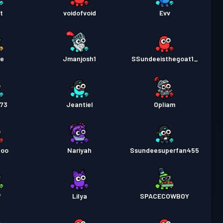
t
voidofvoid
Evv
te
Jmanjosh1
SSundeeisthegoat1_
73
Jeantiel
Opliam
noo
Nariyah
Ssundeesuperfan455
f
Lilya
SPACECOWBOY