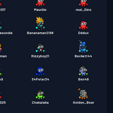
2017
Maurilio
real_Dino
eeundie
Bananaman2198
Ddduo
_man
Rizzyboy21
Beckett44
49
34Peter34
Ben48
025
Chakalaka
Golden_Bear