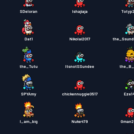
SDeloran
Ishajiaja
Totyp
Dat1
Nikolai2017
the_Ssund
the_Tutu
ItsnotSSundee
the_B
SPYAmy
chickennuggie0517
Eze1
I_am_big
Nuke479
Gman2