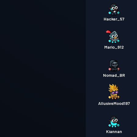
Hacker_57
Mario_912
Nomad_BR
AllusiveMood197
Kiannan