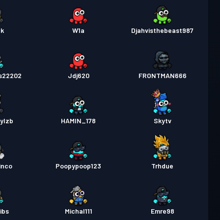
ek
W1a
Djahvisthebeast987
s22202
Jdj620
FRONTMAN666
ylzb
HAMIN_178
Skytv
inco
Poopypoop123
Trhdue
ibs
Michal111
Emre98