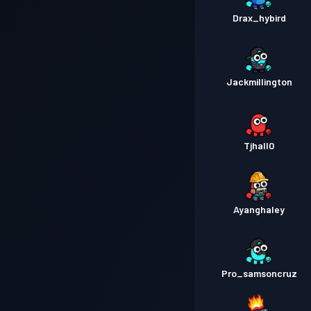
Drax_hybird
Jackmillington
Tjhall0
Ayanghaley
Pro_samsoncruz