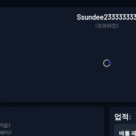
Ssundee23333333
(오프라인)
업적:
 가입)
 플레이)
배틀 