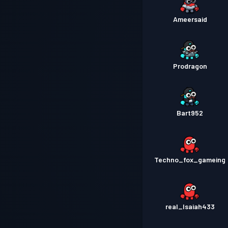
Ameersaid
Prodragon
Bart952
Techno_fox_gameing
real_Isaiah433