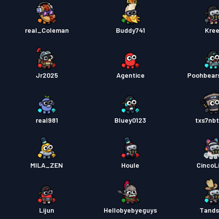
real_Coleman
Buddy741
Kre
Jr2025
Agentice
Poohbear
real981
Bluey0123
txs7nbt
MILA_ZEN
Houle
CincoL
Lijun
Hellobyebyeguys
Tands