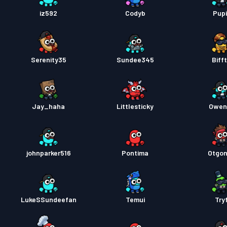
iz592
Codyb
Pupi
Serenity35
Sundee345
Biff
Jay_haha
Littlesticky
Owen
johnparker516
Pontima
Otgo
LukeSSundeefan
Temui
Try