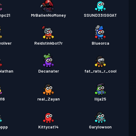
npc21
MrBallenNoMoney
SSUND33ISG0AT
oliver
Reidstinkbot7r
Blueorca
Nathan
Decanater
fat_rats_r_cool
016
real_Zayan
Ilija25
oppp
Kittycat14
Garylowson