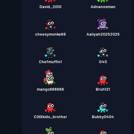
David_2010
Adnanosman
cheesymonke69
Aaliyah20252025
Chefmuffin1
G4S
mango666666
Bruh121
C00lkids_brother
Bubby0404