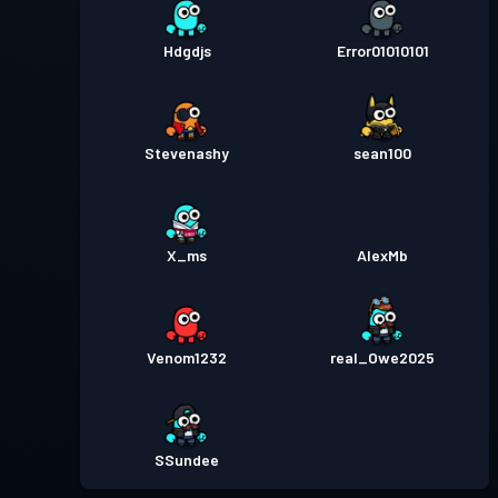
Hdgdjs
Error01010101
Stevenashy
sean100
X_ms
AlexMb
Venom1232
real_Owe2025
SSundee