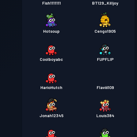
Fish1111111
BT129_Killjoy
Hotsoup
Cengo1905
Coolboyabc
FUPFLIP
HarioHutch
Flaviii109
Jonah12345
Louis384