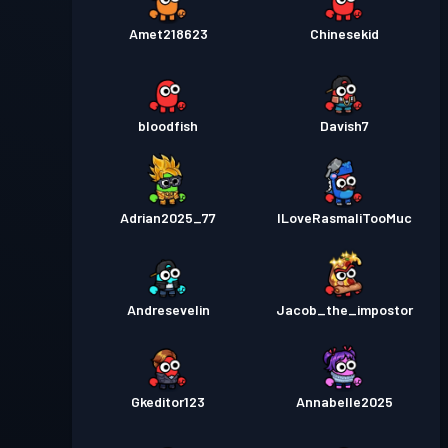
Amet218623
Chinesekid
bloodfish
Davish7
Adrian2025_77
ILoveRasmaliTooMuc
Andresevelin
Jacob_the_impostor
Gkeditor123
Annabelle2025