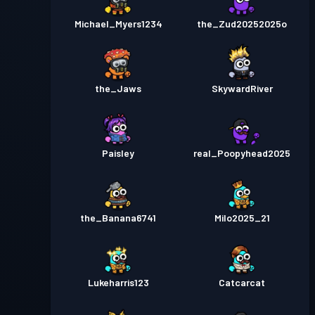
Michael_Myers1234
the_Zud20252025o
the_Jaws
SkywardRiver
Paisley
real_Poopyhead2025
the_Banana6741
Milo2025_21
Lukeharris123
Catcarcat