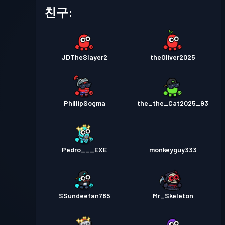
친구:
JDTheSlayer2
theOliver2025
PhillipSogma
the_the_Cat2025_93
Pedro___EXE
monkeyguy333
SSundeefan785
Mr_Skeleton