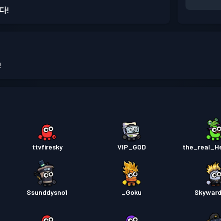
다!
!
ttvfiresky
VIP_GOD
the_real_H
Ssunddysno1
_Goku
Skyward