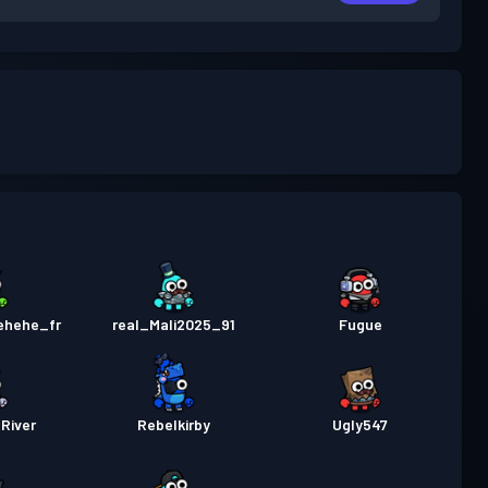
ehehe_fr
real_Mali2025_91
Fugue
River
Rebelkirby
Ugly547