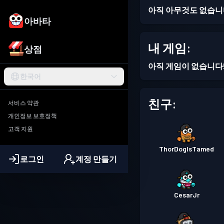
아직 아무것도 없습니
아바타
내 게임:
상점
아직 게임이 없습니다
한국어
친구:
서비스 약관
개인정보 보호정책
고객 지원
ThorDogIsTamed
로그인
계정 만들기
CesarJr