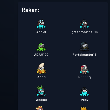
Rakan:
Adhiel
greenmeatball13
ADAM100
Portalmaster15
A380
Hdhdhfj
Weasel
Pilav