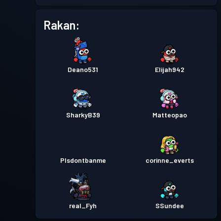
Pas pertempuran
Season 4
Tahap 1
Rakan:
Pas pertempuran
Season 3
Tahap 1
Deano531
Elijah942
SharkyB39
Matteopao
Plsdontbanme
corinne_everts
real_Fyh
SSundee