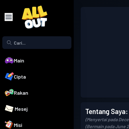
Main
Cipta
Rakan
Mesej
Tentang Saya:
(Menyertai pada Dece
Misi
(Bermain pada June 2