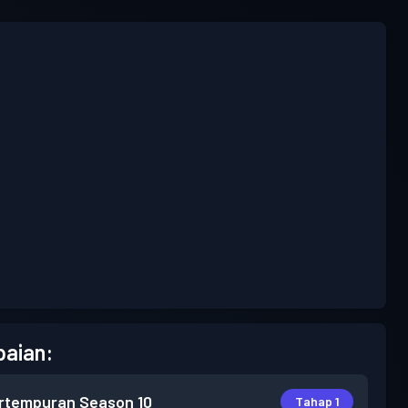
aian:
rtempuran
Season 10
Tahap 1