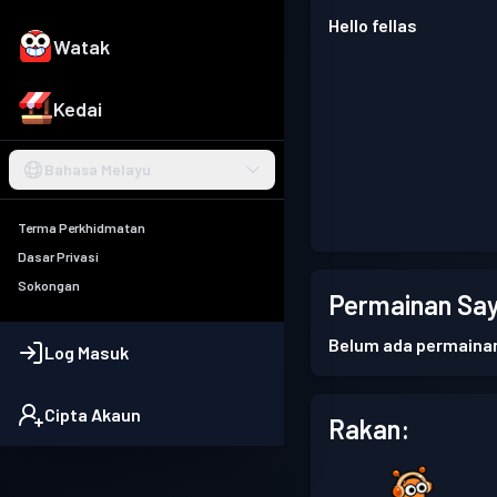
Hello fellas
Watak
Kedai
Bahasa Melayu
Terma Perkhidmatan
Dasar Privasi
Sokongan
Permainan Say
Belum ada permaina
Log Masuk
Cipta Akaun
Rakan: