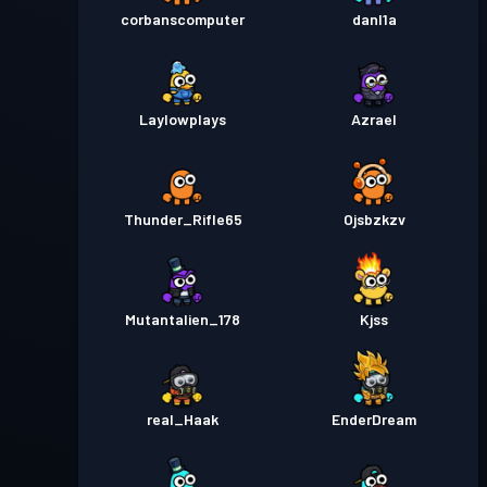
corbanscomputer
danI1a
Laylowplays
Azrael
Thunder_Rifle65
Ojsbzkzv
Mutantalien_178
Kjss
real_Haak
EnderDream