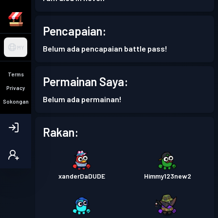
Pencapaian:
Belum ada pencapaian battle pass!
MY
Terms
Permainan Saya:
Privacy
Belum ada permainan!
Sokongan
Rakan:
xanderDaDUDE
Himmy123new2