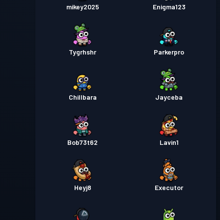
mikey2025
Enigma123
Tygrhshr
Parkerpro
Chillbara
Jayceba
Bob73t62
Lavin1
Heyj8
Executor