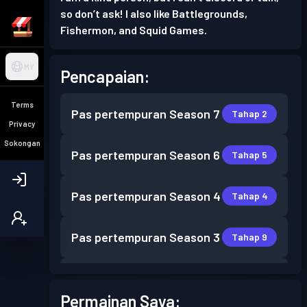
so don’t ask! I also like Battlegrounds,
Fishermon, and Squid Games.
MY
Pencapaian:
Terms
Pas pertempuran
Season 7
Tahap 2
Privacy
Sokongan
Pas pertempuran
Season 6
Tahap 5
Pas pertempuran
Season 4
Tahap 4
Pas pertempuran
Season 3
Tahap 9
Pas pertempuran
Season 2
Tahap 6
Permainan Saya: