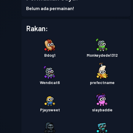
Pas pertempuran
Season 1
Tahap 2
Belum ada permainan!
Rakan:
Bdog1
Monkeydede1312
Wendicat6
prefectname
Pjaysweet
slaybaddie