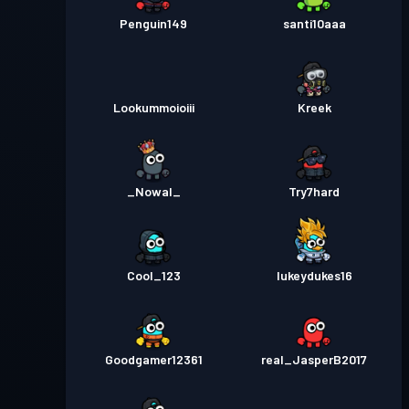
Penguin149
santi10aaa
Lookummoioiii
Kreek
_Nowal_
Try7hard
Cool_123
lukeydukes16
Goodgamer12361
real_JasperB2017