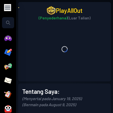
PlayAllOut
(Penyederhana)
(Luar Talian)
Tentang Saya:
(Menyertai pada January 19, 2025)
(Bermain pada August 9, 2025)