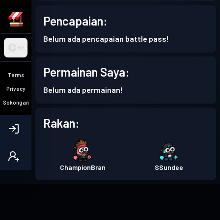
Pencapaian:
Belum ada pencapaian battle pass!
MY
Permainan Saya:
Terms
Belum ada permainan!
Privacy
Sokongan
Rakan:
ChampionBran
SSundee