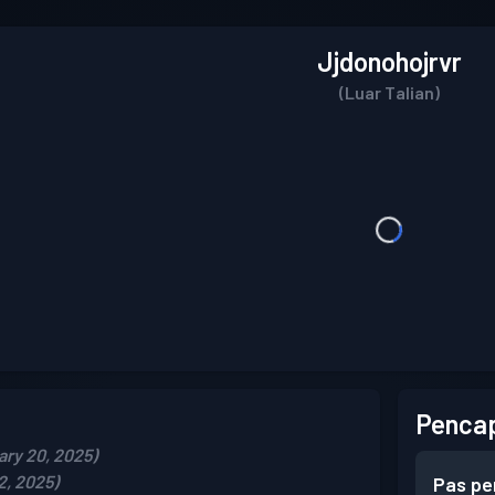
Jjdonohojrvr
(Luar Talian)
Pencap
ary 20, 2025)
2, 2025)
Pas pe