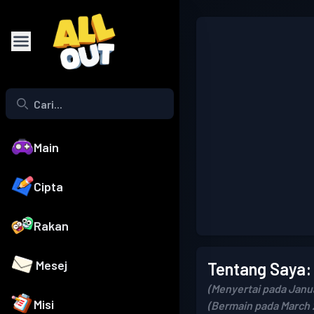
Main
Cipta
Rakan
Mesej
Tentang Saya:
(Menyertai pada Janu
Misi
(Bermain pada March 