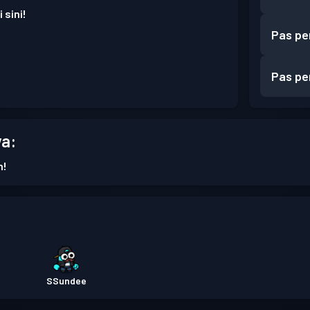
 sini!
Pas pe
Pas pe
a:
n!
SSundee