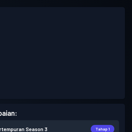
aian:
rtempuran
Season 3
Tahap 1