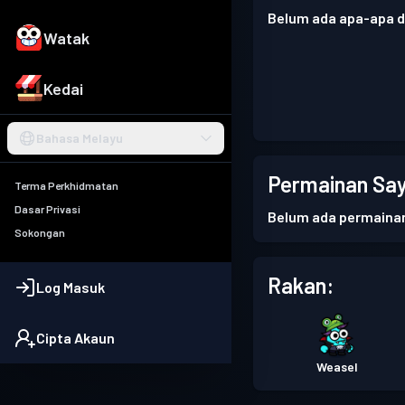
Belum ada apa-apa di
Watak
Kedai
Bahasa Melayu
Permainan Say
Terma Perkhidmatan
Dasar Privasi
Belum ada permaina
Sokongan
Rakan:
Log Masuk
Cipta Akaun
Weasel