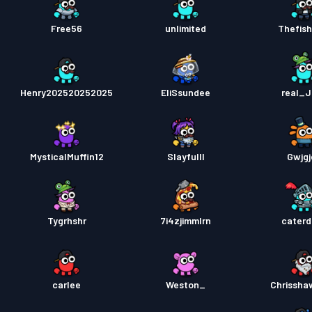
Free56
unlimited
Thefis
Henry202520252025
EliSsundee
real_
MysticalMuffin12
Slayfulll
Gwjgj
Tygrhshr
7i4zjimmlrn
cater
carlee
Weston_
Chrisshaw