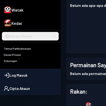
Belum ada apa-apa di
Watak
Kedai
Bahasa Melayu
Terma Perkhidmatan
Dasar Privasi
Sokongan
Permainan Say
Belum ada permaina
Log Masuk
Cipta Akaun
Rakan: