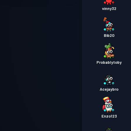
vinny32
Bib20
Probablytoby
Acejaybro
Enzo123