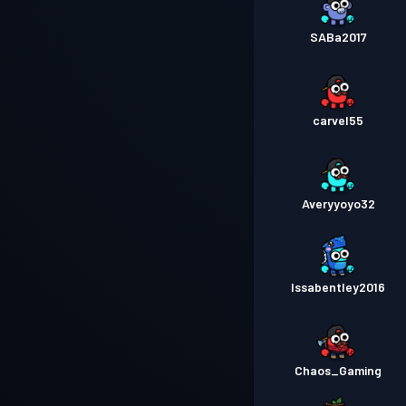
SABa2017
carvel55
Averyyoyo32
Issabentley2016
Chaos_Gaming