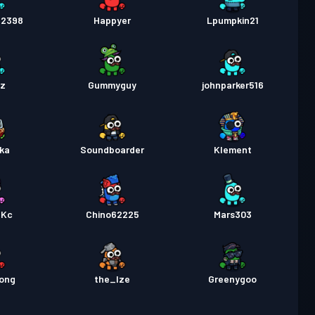
12398
Happyer
Lpumpkin21
lz
Gummyguy
johnparker516
aka
Soundboarder
Klement
nKc
Chino62225
Mars303
ong
the_Ize
Greenygoo