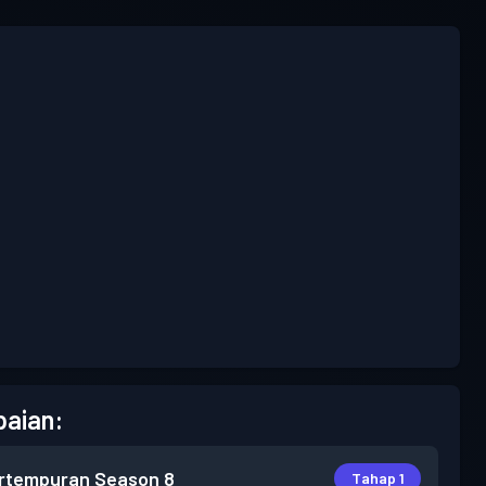
aian:
rtempuran
Season 8
Tahap 1