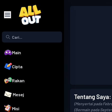
Main
Cipta
Rakan
Mesej
Tentang Saya:
(Menyertai pada Febru
Misi
(Bermain pada Septem