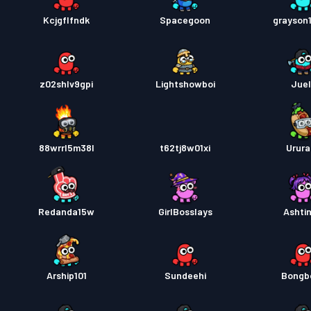
Kcjgflfndk
Spacegoon
grayson
z02shlv9gpi
Lightshowboi
Jue
88wrrl5m38l
t62tj8w01xi
Urur
Redanda15w
GirlBosslays
Ashti
Arship101
Sundeehi
Bongb