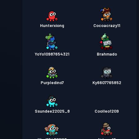
Hunterxiong
Cocoacrazy11
YoYo10987654321
Brahmado
Purpledino7
Ky6607765852
Ssundee22025_8
Coolleo1209