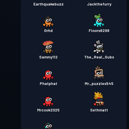
Earthquakebuzz
Jackthefurry
Grhd
Floors6298
Sammy112
The_Real_Gubs
Phatphat
Mr_puzzles545
Mrcook2025
Sethmatt