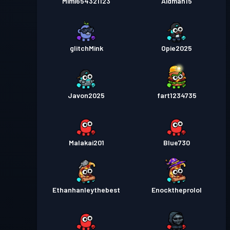
Mimi654321123
Aidman15
glitchMink
Opie2025
Javon2025
fart1234735
Malakai201
Blue730
Ethanhanleythebest
Enocktheprolol