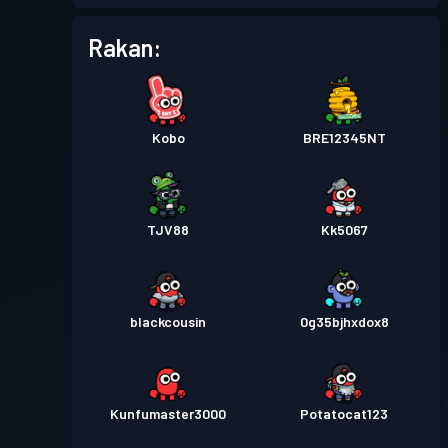
Rakan:
Kobo
BRE12345NT
TJV88
Kk5067
blackcousin
0g35bjhxdox8
Kunfumaster3000
Potatocat123