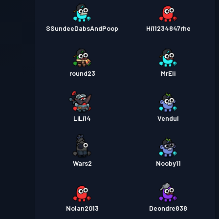
SSundeeDabsAndPoop
Hi11234847rhe
round23
MrEli
LiLi14
Vendul
Wars2
Nooby11
Nolan2013
Deondre838