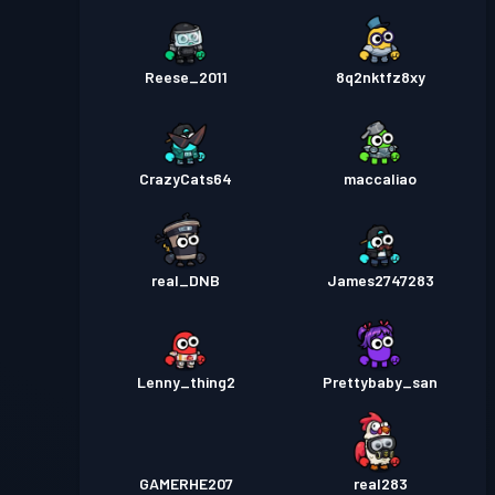
Reese_2011
8q2nktfz8xy
CrazyCats64
maccaliao
real_DNB
James2747283
Lenny_thing2
Prettybaby_san
GAMERHE207
real283