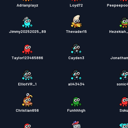
Adrianplayz
Loyd72
Peepeepoo
Jimmy20252025_89
Thevader15
Hezekiah
Taylor123465886
Cayden3
Jonatha
ElliotVR_1
ali43434
sonic
Christian656
Funhhhgh
Ssk