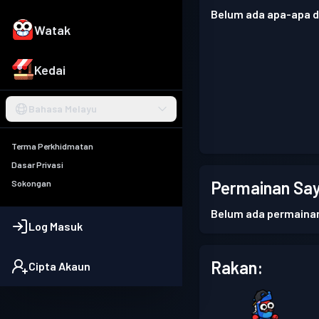
Belum ada apa-apa di
Watak
Kedai
Bahasa Melayu
Terma Perkhidmatan
Dasar Privasi
Permainan Say
Sokongan
Belum ada permaina
Log Masuk
Rakan:
Cipta Akaun