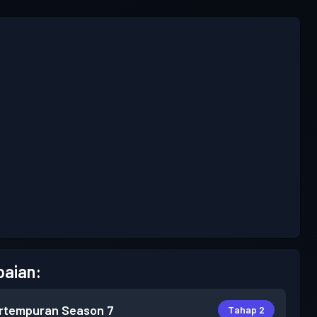
aian:
rtempuran
Season 7
Tahap 2