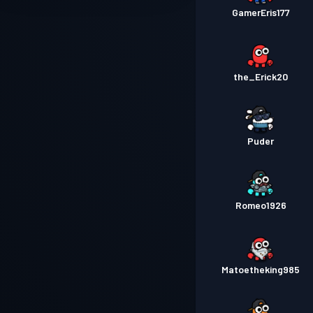
GamerEris177
the_Erick20
Puder
Romeo1926
Matoetheking985