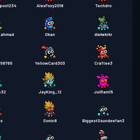
poo1234
AlexFoxy2018
Techdro
_ahmad
Okan
diekekrkr
n56765
YellowCard303
Craftee3
432
JayKing_12
JulRam15
us
Sonic6
BiggestSsundeefan3