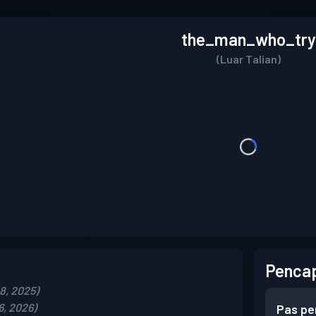
the_man_who_try
(Luar Talian)
Pencap
8, 2025)
6, 2026)
Pas pe